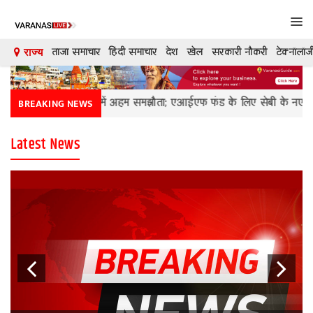
Tog
navi
ताजा समाचार
हिंदी समाचार
देश
खेल
सरकारी नौकरी
टेक्नॉलॉज
राज्य
देश
य और इंडिगो में अहम समझौता; एआईएफ फंड के लिए सेबी के नए नियम
द
BREAKING NEWS
दुनिया
Latest News
मनोरंजन
शिक्षा
कारोबार
खेल
क्रिकेट
टेक्नॉलॉजी
Previous
Next