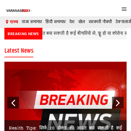
Tog
navi
ताजा समाचार
हिंदी समाचार
देश
खेल
सरकारी नौकरी
टेक्नॉलॉज
राज्य
 की आदत बचा सकती है कई बीमारियों से, फ्लू हो या कोरोना सब भागेंगे दूर
BREAKING NEWS
देश
Latest News
दुनिया
मनोरंजन
शिक्षा
कारोबार
खेल
क्रिकेट
Previous
Next
टेक्नॉलॉजी
Health Tips: सिर्फ 20 सेकंड की आदत बचा सकती है कई