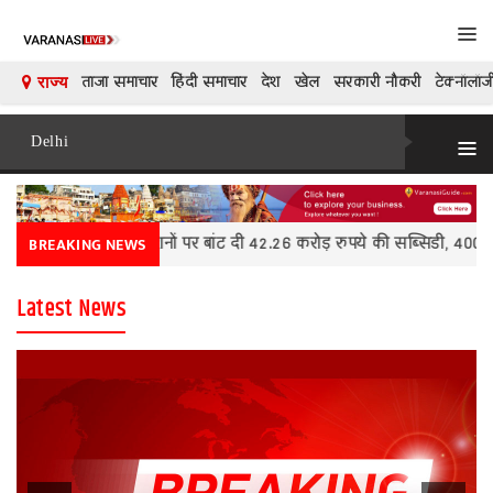
Tog
navi
ताजा समाचार
हिंदी समाचार
देश
खेल
सरकारी नौकरी
टेक्नॉलॉज
राज्य
Delhi
नई
देश
Delhi
Tog
दिल्ली
navi
दुनिया
दिल्ली
मनोरंजन
द बिजली कनेक्शनों पर बांट दी 42.26 करोड़ रुपये की सब्सिडी, 400 यूनिट सीमा
BREAKING NEWS
शिक्षा
Latest News
कारोबार
खेल
क्रिकेट
टेक्नॉलॉजी