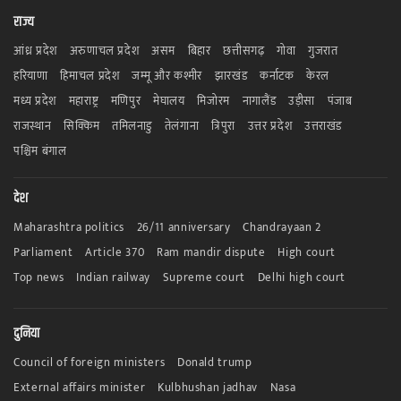
राज्य
आंध्र प्रदेश
अरुणाचल प्रदेश
असम
बिहार
छत्तीसगढ़
गोवा
गुजरात
हरियाणा
हिमाचल प्रदेश
जम्मू और कश्मीर
झारखंड
कर्नाटक
केरल
मध्य प्रदेश
महाराष्ट्र
मणिपुर
मेघालय
मिजोरम
नागालैंड
उड़ीसा
पंजाब
राजस्थान
सिक्किम
तमिलनाडु
तेलंगाना
त्रिपुरा
उत्तर प्रदेश
उत्तराखंड
पश्चिम बंगाल
देश
Maharashtra politics
26/11 anniversary
Chandrayaan 2
Parliament
Article 370
Ram mandir dispute
High court
Top news
Indian railway
Supreme court
Delhi high court
दुनिया
Council of foreign ministers
Donald trump
External affairs minister
Kulbhushan jadhav
Nasa