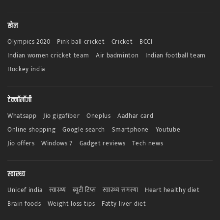
खेल
Olympics 2020
Pink ball cricket
Cricket
BCCI
Indian women cricket team
Air badminton
Indian football team
Hockey india
टेक्नॉलॉजी
Whatsapp
Jio gigafiber
Oneplus
Aadhar card
Online shopping
Google search
Smartphone
Youtube
Jio offers
Windows 7
Gadget reviews
Tech news
स्वास्थ्य
Unicef india
स्वास्थ्य
ब्यूटी टिप्स
स्वास्थ्य समस्या
Heart healthy diet
Brain foods
Weight loss tips
Fatty liver diet