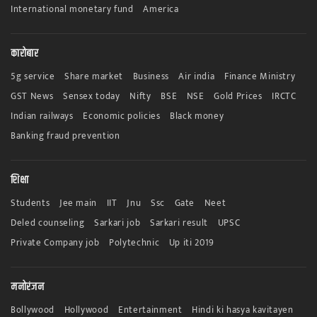
International monetary fund
America
कारोबार
5g service
Share market
Business
Air india
Finance Ministry
GST News
Sensex today
Nifty
BSE
NSE
Gold Prices
IRCTC
Indian railways
Economic policies
Black money
Banking fraud prevention
शिक्षा
Students
Jee main
IIT
Jnu
Ssc
Gate
Neet
Deled counseling
Sarkari job
Sarkari result
UPSC
Private Company job
Polytechnic
Up iti 2019
मनोरंजन
Bollywood
Hollywood
Entertainment
Hindi ki hasya kavitayen