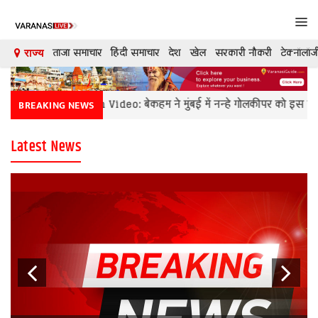
Tog
navi
ताजा समाचार
हिंदी समाचार
देश
खेल
सरकारी नौकरी
टेक्नॉलॉज
राज्य
देश
David Beckham Video: बेकहम ने मुंबई में नन्हे गोलकीपर को इस तरह छकाय
BREAKING NEWS
दुनिया
Latest News
मनोरंजन
शिक्षा
कारोबार
खेल
क्रिकेट
टेक्नॉलॉजी
Previous
Next