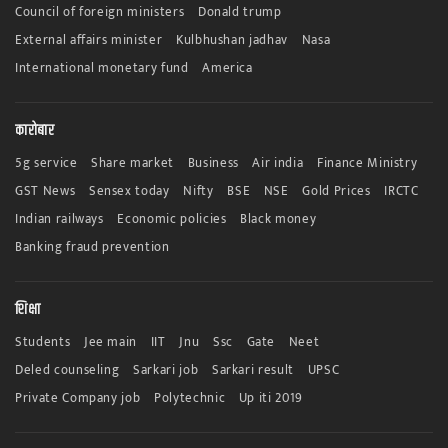
Council of foreign ministers
Donald trump
External affairs minister
Kulbhushan jadhav
Nasa
International monetary fund
America
कारोबार
5g service
Share market
Business
Air india
Finance Ministry
GST News
Sensex today
Nifty
BSE
NSE
Gold Prices
IRCTC
Indian railways
Economic policies
Black money
Banking fraud prevention
शिक्षा
Students
Jee main
IIT
Jnu
Ssc
Gate
Neet
Deled counseling
Sarkari job
Sarkari result
UPSC
Private Company job
Polytechnic
Up iti 2019