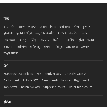
राज्य
आंध्र प्रदेश
अरुणाचल प्रदेश
असम
बिहार
छत्तीसगढ़
गोवा
गुजरात
हरियाणा
हिमाचल प्रदेश
जम्मू और कश्मीर
झारखंड
कर्नाटक
केरल
मध्य प्रदेश
महाराष्ट्र
मणिपुर
मेघालय
मिजोरम
नागालैंड
उड़ीसा
पंजाब
राजस्थान
सिक्किम
तमिलनाडु
तेलंगाना
त्रिपुरा
उत्तर प्रदेश
उत्तराखंड
पश्चिम बंगाल
देश
Maharashtra politics
26/11 anniversary
Chandrayaan 2
Parliament
Article 370
Ram mandir dispute
High court
Top news
Indian railway
Supreme court
Delhi high court
दुनिया