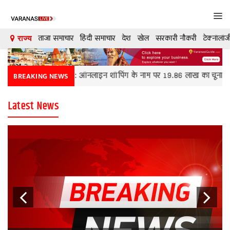
Tog
navi
ताजा समाचार
हिंदी समाचार
देश
खेल
सरकारी नौकरी
टेक्नॉलॉज
राज्य
देश
Dausa News: ऑनलाइन शॉपिंग के नाम पर 19.86 लाख का चूना, महंगे प्
BREAKING NEWS
दुनिया
Latest News
मनोरंजन
शिक्षा
कारोबार
खेल
क्रिकेट
टेक्नॉलॉजी
Previous
Next