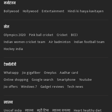
मनोरंजन
Bollywood
Hollywood
Entertainment
Hindi ki hasya kavitayen
खेल
Olympics 2020
Pink ball cricket
Cricket
BCCI
Indian women cricket team
Air badminton
Indian football team
Hockey india
टेक्नॉलॉजी
Whatsapp
Jio gigafiber
Oneplus
Aadhar card
Online shopping
Google search
Smartphone
Youtube
Jio offers
Windows 7
Gadget reviews
Tech news
स्वास्थ्य
Unicef india
स्वास्थ्य
ब्यूटी टिप्स
स्वास्थ्य समस्या
Heart healthy diet