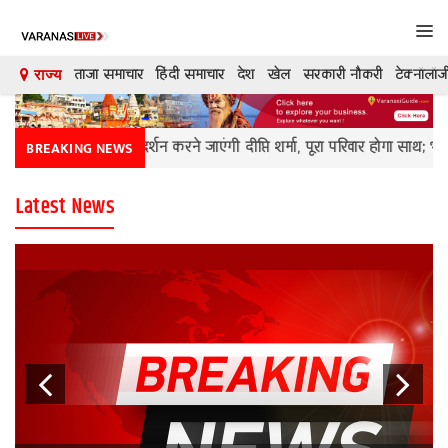
Tog
navi
ताजा समाचार
हिंदी समाचार
देश
खेल
सरकारी नौकरी
टेक्नॉलॉज
राज्य
देश
UP: बांके बिहारी के दर्शन करने जाएंगी दीप्ति शर्मा, पूरा परिवार होगा साथ; भाई ने
BREAKING NEWS
दुनिया
Latest News
मनोरंजन
शिक्षा
कारोबार
खेल
क्रिकेट
टेक्नॉलॉजी
Previous
Next