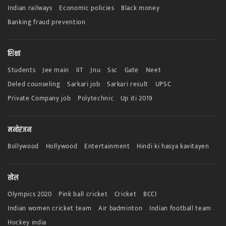
Indian railways
Economic policies
Black money
Banking fraud prevention
शिक्षा
Students
Jee main
IIT
Jnu
Ssc
Gate
Neet
Deled counseling
Sarkari job
Sarkari result
UPSC
Private Company job
Polytechnic
Up iti 2019
मनोरंजन
Bollywood
Hollywood
Entertainment
Hindi ki hasya kavitayen
खेल
Olympics 2020
Pink ball cricket
Cricket
BCCI
Indian women cricket team
Air badminton
Indian football team
Hockey india