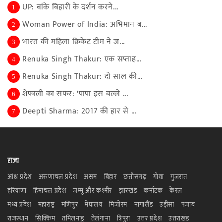
UP: बांके बिहारी के दर्शन करने...
1
Woman Power of India: अभिमान ब...
2
भारत की महिला क्रिकेट टीम ने ज...
3
Renuka Singh Thakur: एक सप्ताह...
4
Renuka Singh Thakur: दो साल की...
5
शेफाली का सफर: 'पापा इस बल्ले ...
6
Deepti Sharma: 2017 की हार से ...
7
राज्य
आंध्र प्रदेश
अरुणाचल प्रदेश
असम
बिहार
छत्तीसगढ़
गोवा
गुजरात
हरियाणा
हिमाचल प्रदेश
जम्मू और कश्मीर
झारखंड
कर्नाटक
केरल
मध्य प्रदेश
महाराष्ट्र
मणिपुर
मेघालय
मिजोरम
नागालैंड
उड़ीसा
पंजाब
राजस्थान
सिक्किम
तमिलनाडु
तेलंगाना
त्रिपुरा
उत्तर प्रदेश
उत्तराखंड