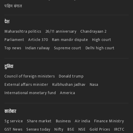
पश्चिम बंगाल
देश
Maharashtra politics
26/11 anniversary
Chandrayaan 2
Parliament
Article 370
Ram mandir dispute
High court
Top news
Indian railway
Supreme court
Delhi high court
दुनिया
Council of foreign ministers
Donald trump
External affairs minister
Kulbhushan jadhav
Nasa
International monetary fund
America
कारोबार
5g service
Share market
Business
Air india
Finance Ministry
GST News
Sensex today
Nifty
BSE
NSE
Gold Prices
IRCTC