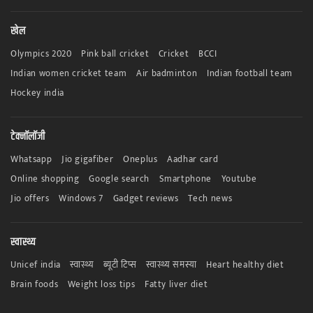
खेल
Olympics 2020
Pink ball cricket
Cricket
BCCI
Indian women cricket team
Air badminton
Indian football team
Hockey india
टेक्नॉलॉजी
Whatsapp
Jio gigafiber
Oneplus
Aadhar card
Online shopping
Google search
Smartphone
Youtube
Jio offers
Windows 7
Gadget reviews
Tech news
स्वास्थ्य
Unicef india
स्वास्थ्य
ब्यूटी टिप्स
स्वास्थ्य समस्या
Heart healthy diet
Brain foods
Weight loss tips
Fatty liver diet