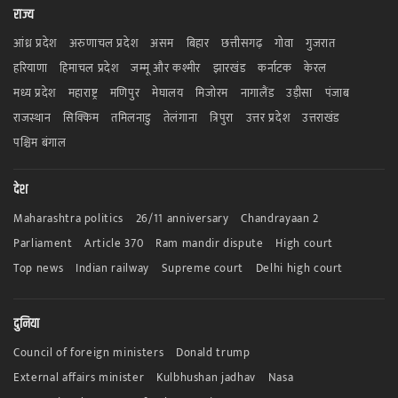
राज्य
आंध्र प्रदेश
अरुणाचल प्रदेश
असम
बिहार
छत्तीसगढ़
गोवा
गुजरात
हरियाणा
हिमाचल प्रदेश
जम्मू और कश्मीर
झारखंड
कर्नाटक
केरल
मध्य प्रदेश
महाराष्ट्र
मणिपुर
मेघालय
मिजोरम
नागालैंड
उड़ीसा
पंजाब
राजस्थान
सिक्किम
तमिलनाडु
तेलंगाना
त्रिपुरा
उत्तर प्रदेश
उत्तराखंड
पश्चिम बंगाल
देश
Maharashtra politics
26/11 anniversary
Chandrayaan 2
Parliament
Article 370
Ram mandir dispute
High court
Top news
Indian railway
Supreme court
Delhi high court
दुनिया
Council of foreign ministers
Donald trump
External affairs minister
Kulbhushan jadhav
Nasa