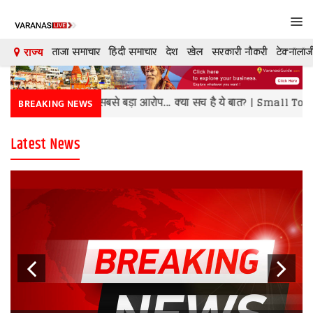
Tog
navi
ताजा समाचार
हिंदी समाचार
देश
खेल
सरकारी नौकरी
टेक्नॉलॉज
राज्य
देश
en Z पर सबसे बड़ा आरोप... क्या सच है ये बात? | Small Town vs Metr
BREAKING NEWS
दुनिया
Latest News
मनोरंजन
शिक्षा
कारोबार
खेल
क्रिकेट
टेक्नॉलॉजी
Previous
Next