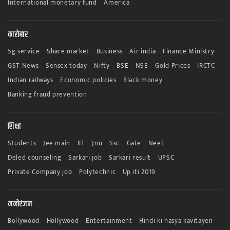
International monetary fund
America
कारोबार
5g service
Share market
Business
Air india
Finance Ministry
GST News
Sensex today
Nifty
BSE
NSE
Gold Prices
IRCTC
Indian railways
Economic policies
Black money
Banking fraud prevention
शिक्षा
Students
Jee main
IIT
Jnu
Ssc
Gate
Neet
Deled counseling
Sarkari job
Sarkari result
UPSC
Private Company job
Polytechnic
Up iti 2019
मनोरंजन
Bollywood
Hollywood
Entertainment
Hindi ki hasya kavitayen