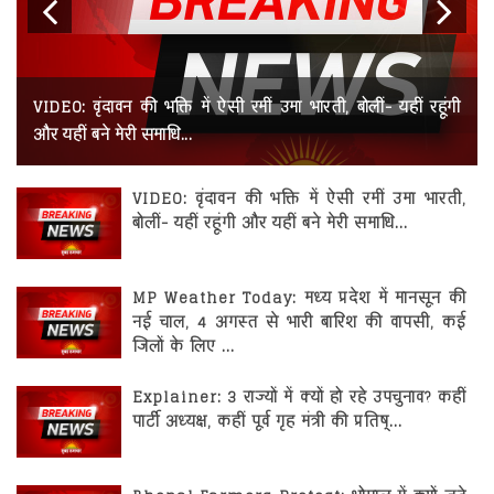
भोपाल
रोजगार
बुरहानपुर
स्वास्थ्य
Previous
Next
छतरपुर
VIDEO: वृंदावन की भक्ति में ऐसी रमीं उमा भारती, बोलीं- यहीं रहूंगी
और यहीं बने मेरी समाधि...
दमोह
दतिया
VIDEO: वृंदावन की भक्ति में ऐसी रमीं उमा भारती,
बोलीं- यहीं रहूंगी और यहीं बने मेरी समाधि...
देवास
धार
MP Weather Today: मध्य प्रदेश में मानसून की
डिंडोरी
नई चाल, 4 अगस्त से भारी बारिश की वापसी, कई
जिलों के लिए ...
गुना
Explainer: 3 राज्यों में क्यों हो रहे उपचुनाव? कहीं
ग्वालियर
पार्टी अध्यक्ष, कहीं पूर्व गृह मंत्री की प्रतिष्...
हरदा