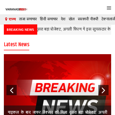
Tog
navi
ताजा समाचार
हिंदी समाचार
देश
खेल
सरकारी नौकरी
टेक्नॉलॉज
राज्य
 मिला दूसरा बड़ा प्रोजेक्ट, अगली फिल्म में इस सुपरस्टार के साथ करेंगे काम
BREAKING NEWS
देश
Latest News
दुनिया
मनोरंजन
शिक्षा
कारोबार
खेल
क्रिकेट
Previous
Next
टेक्नॉलॉजी
माइकल के बाद जाफर जैक्सन को मिला दूसरा बड़ा प्रोजेक्ट, अगली