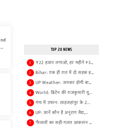
and
..
TOP 20 NEWS
'₹22 हजार लगाओ, हर महीने ₹30 ल...
1
Bihar: एक ही रात में दो सड़क ह...
2
UP Weather: जमकर होगी बारिश, म...
3
World: ब्रिटेन की राजकुमारी यू...
4
गंगा में उफान: शाहजहांपुर के 2...
5
UP: जानें कौन है अनुराग वैद्य,...
6
'फैसलों का सही-गलत आकलन बाद मे...
7