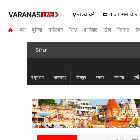
राज्य चुनें
ताजा समाचार
देश
दुनिया
मनोरंजन
शिक्षा
कारोबार
खेल
क्रिकेट
टे
Bihar
बेगूसराय
भागलपुर
भोजपुर
बक्सर
दरभंगा
पूर्