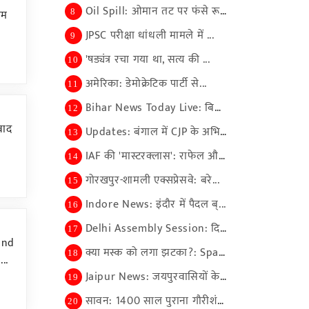
Oil Spill: ओमान तट पर फंसे रूस...
तम
8
JPSC परीक्षा धांधली मामले में ...
9
'षड्यंत्र रचा गया था, सत्य की ...
10
अमेरिका: डेमोक्रेटिक पार्टी से...
11
Bihar News Today Live: बिहार ब...
12
वाद
Updates: बंगाल में CJP के अभिज...
13
IAF की 'मास्टरक्लास': राफेल और...
14
गोरखपुर-शामली एक्सप्रेसवे: बरे...
15
Indore News: इंदौर में पैदल ब्...
16
Delhi Assembly Session: दिल्ली...
17
and
क्या मस्क को लगा झटका?: SpaceX...
18
..
Jaipur News: जयपुरवासियों के ल...
19
सावन: 1400 साल पुराना गौरीशंकर...
20