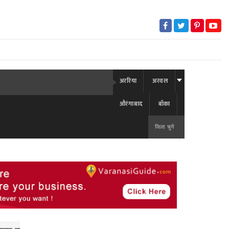
अररिया
अरवल
औरंगाबाद
बाँका
जिला चुनें