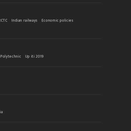
RCTC
Indian railways
Economic policies
Polytechnic
Up iti 2019
ia