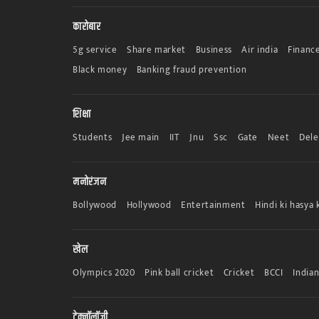
कारोबार
5g service
Share market
Business
Air india
Finance
Black money
Banking fraud prevention
शिक्षा
Students
Jee main
IIT
Jnu
Ssc
Gate
Neet
Dele
मनोरंजन
Bollywood
Hollywood
Entertainment
Hindi ki hasya 
खेल
Olympics 2020
Pink ball cricket
Cricket
BCCI
India
टेक्नॉलॉजी