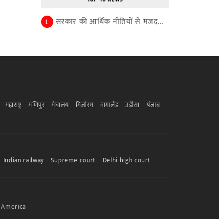
सरकार की आर्थिक नीतियों से मजद...
1
महाराष्ट्र
मणिपुर
मेघालय
मिजोरम
नागालैंड
उड़ीसा
पंजाब
Indian railway
Supreme court
Delhi high court
America