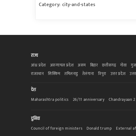
Category: city-and-states
राज्य
आंध्र प्रदेश
अरुणाचल प्रदेश
असम
बिहार
छत्तीसगढ़
गोवा
गुज
राजस्थान
सिक्किम
तमिलनाडु
तेलंगाना
त्रिपुरा
उत्तर प्रदेश
उत्त
देश
Maharashtra politics
26/11 anniversary
Chandrayaan 2
दुनिया
Council of foreign ministers
Donald trump
External af