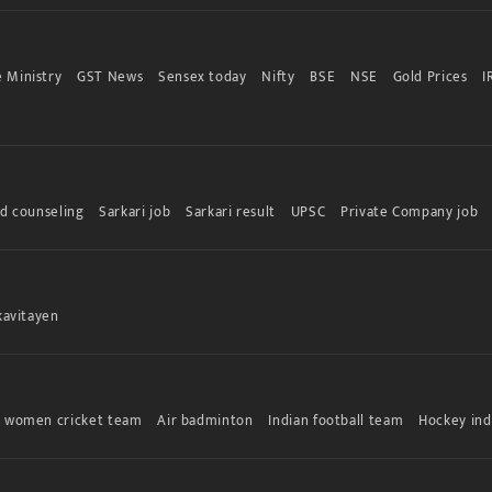
 Ministry
GST News
Sensex today
Nifty
BSE
NSE
Gold Prices
I
d counseling
Sarkari job
Sarkari result
UPSC
Private Company job
kavitayen
n women cricket team
Air badminton
Indian football team
Hockey ind