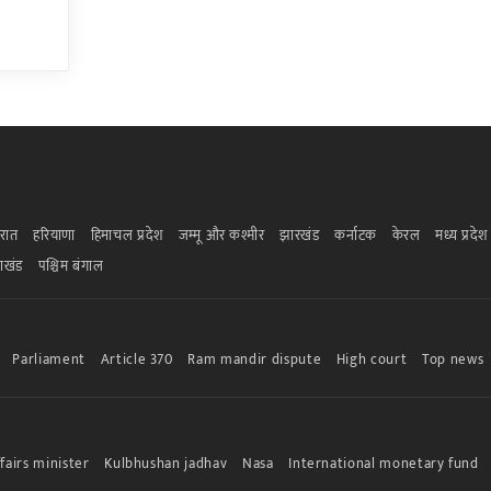
रात
हरियाणा
हिमाचल प्रदेश
जम्मू और कश्मीर
झारखंड
कर्नाटक
केरल
मध्य प्रदेश
राखंड
पश्चिम बंगाल
Parliament
Article 370
Ram mandir dispute
High court
Top news
fairs minister
Kulbhushan jadhav
Nasa
International monetary fund