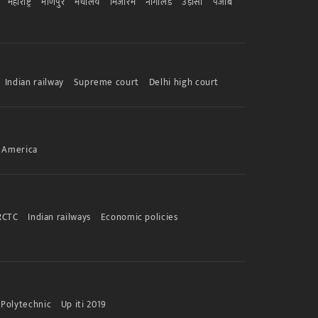
महाराष्ट्र
मणिपुर
मेघालय
मिजोरम
नागालैंड
उड़ीसा
पंजाब
Indian railway
Supreme court
Delhi high court
America
RCTC
Indian railways
Economic policies
Polytechnic
Up iti 2019