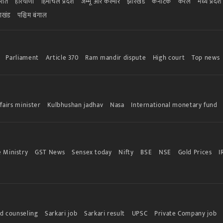
रात
हरियाणा
हिमाचल प्रदेश
जम्मू और कश्मीर
झारखंड
कर्नाटक
केरल
मध्य प्रदेश
राखंड
पश्चिम बंगाल
Parliament
Article 370
Ram mandir dispute
High court
Top news
fairs minister
Kulbhushan jadhav
Nasa
International monetary fund
 Ministry
GST News
Sensex today
Nifty
BSE
NSE
Gold Prices
I
d counseling
Sarkari job
Sarkari result
UPSC
Private Company job