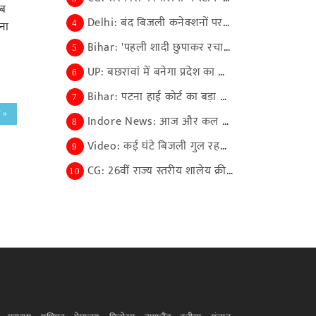
तब
Delhi: बंद बिजली कनेक्शनों पर बांट दी 42.26 करोड़ ...
ना
4
Bihar: 'पहली शादी छुपाकर रचाया दूसरा ब्याह', दो पत...
5
UP: बछरावां में बनेगा प्रदेश का सबसे बड़ा औद्योगिक...
6
Bihar: पटना हाई कोर्ट का बड़ा फैसला, बर्खास्त मुखि...
7
ं »
Indore News: आज और कल इंदौर में न्यायविदों का महाक...
8
Video: कई घंटे बिजली गुल रहने से भड़के लोग, सड़क ज...
9
CG: 26वीं राज्य स्तरीय शालेय क्रीड़ा प्रतियोगिता क...
10