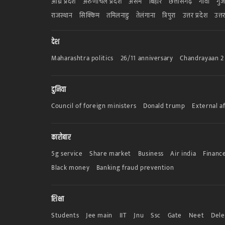
आंध्र प्रदेश
अरुणाचल प्रदेश
असम
बिहार
छत्तीसगढ़
गोवा
गुज
राजस्थान
सिक्किम
तमिलनाडु
तेलंगाना
त्रिपुरा
उत्तर प्रदेश
उत्त
देश
Maharashtra politics
26/11 anniversary
Chandrayaan 2
दुनिया
Council of foreign ministers
Donald trump
External af
कारोबार
5g service
Share market
Business
Air india
Finance
Black money
Banking fraud prevention
शिक्षा
Students
Jee main
IIT
Jnu
Ssc
Gate
Neet
Dele