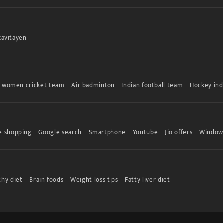
kavitayen
n women cricket team
Air badminton
Indian football team
Hockey ind
e shopping
Google search
Smartphone
Youtube
Jio offers
Window
thy diet
Brain foods
Weight loss tips
Fatty liver diet