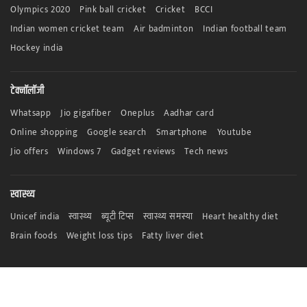
Olympics 2020
Pink ball cricket
Cricket
BCCI
Indian women cricket team
Air badminton
Indian football team
Hockey india
टेक्नॉलॉजी
Whatsapp
Jio gigafiber
Oneplus
Aadhar card
Online shopping
Google search
Smartphone
Youtube
Jio offers
Windows 7
Gadget reviews
Tech news
स्वास्थ्य
Unicef india
स्वास्थ्य
ब्यूटी टिप्स
स्वास्थ्य समस्या
Heart healthy diet
Brain foods
Weight loss tips
Fatty liver diet
© Copyright 2021-2022. All Right Reserved Subah