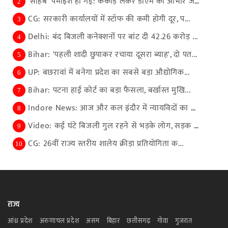
'साहब' पैमाइश हो गई: ककोड़े लेकर डीएम का आभार जतान...
2
CG: सरकारी कार्यालयों में स्टॉफ की कमी होगी दूर, प...
3
Delhi: बंद बिजली कनेक्शनों पर बांट दी 42.26 करोड़ ...
4
Bihar: 'पहली शादी छुपाकर रचाया दूसरा ब्याह', दो पत...
5
UP: बछरावां में बनेगा प्रदेश का सबसे बड़ा औद्योगिक...
6
Bihar: पटना हाई कोर्ट का बड़ा फैसला, बर्खास्त मुखि...
7
Indore News: आज और कल इंदौर में न्यायविदों का महाक...
8
Video: कई घंटे बिजली गुल रहने से भड़के लोग, सड़क ज...
9
CG: 26वीं राज्य स्तरीय शालेय क्रीड़ा प्रतियोगिता क...
10
राज्य
आंध्र प्रदेश
अरुणाचल प्रदेश
असम
बिहार
छत्तीसगढ़
गोवा
गुजरात