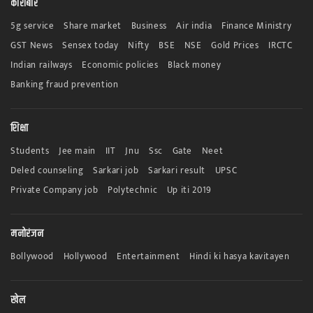
कारोबार
5g service
Share market
Business
Air india
Finance Ministry
GST News
Sensex today
Nifty
BSE
NSE
Gold Prices
IRCTC
Indian railways
Economic policies
Black money
Banking fraud prevention
शिक्षा
Students
Jee main
IIT
Jnu
Ssc
Gate
Neet
Deled counseling
Sarkari job
Sarkari result
UPSC
Private Company job
Polytechnic
Up iti 2019
मनोरंजन
Bollywood
Hollywood
Entertainment
Hindi ki hasya kavitayen
खेल