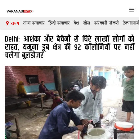
Tog
navi
ताजा समाचार
हिंदी समाचार
देश
खेल
सरकारी नौकरी
टेक्नॉलॉज
राज्य
Delhi: आशंका और बेचैनी से घिरे लाखों लोगों को
देश
राहत, यमुना डूब क्षेत्र की 92 कॉलोनियों पर नहीं
दुनिया
चलेगा बुलडोजर
मनोरंजन
शिक्षा
कारोबार
खेल
क्रिकेट
टेक्नॉलॉजी