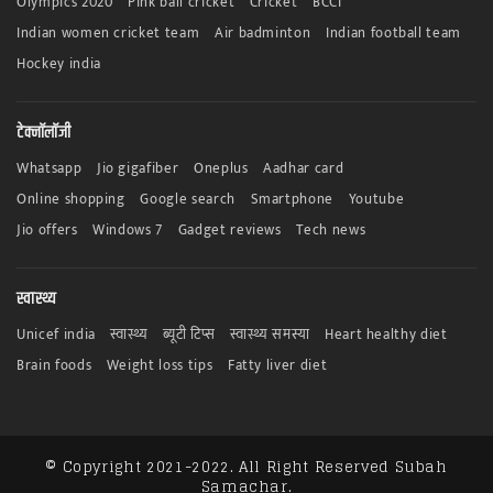
Olympics 2020
Pink ball cricket
Cricket
BCCI
Indian women cricket team
Air badminton
Indian football team
Hockey india
टेक्नॉलॉजी
Whatsapp
Jio gigafiber
Oneplus
Aadhar card
Online shopping
Google search
Smartphone
Youtube
Jio offers
Windows 7
Gadget reviews
Tech news
स्वास्थ्य
Unicef india
स्वास्थ्य
ब्यूटी टिप्स
स्वास्थ्य समस्या
Heart healthy diet
Brain foods
Weight loss tips
Fatty liver diet
© Copyright 2021-2022. All Right Reserved Subah
Samachar.