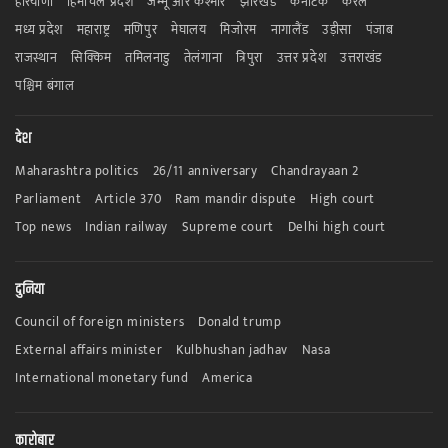
हरियाणा
हिमाचल प्रदेश
जम्मू और कश्मीर
झारखंड
कर्नाटक
केरल
मध्य प्रदेश
महाराष्ट्र
मणिपुर
मेघालय
मिजोरम
नागालैंड
उड़ीसा
पंजाब
राजस्थान
सिक्किम
तमिलनाडु
तेलंगाना
त्रिपुरा
उत्तर प्रदेश
उत्तराखंड
पश्चिम बंगाल
देश
Maharashtra politics
26/11 anniversary
Chandrayaan 2
Parliament
Article 370
Ram mandir dispute
High court
Top news
Indian railway
Supreme court
Delhi high court
दुनिया
Council of foreign ministers
Donald trump
External affairs minister
Kulbhushan jadhav
Nasa
International monetary fund
America
कारोबार