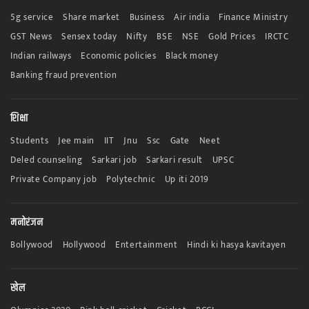
5g service
Share market
Business
Air india
Finance Ministry
GST News
Sensex today
Nifty
BSE
NSE
Gold Prices
IRCTC
Indian railways
Economic policies
Black money
Banking fraud prevention
शिक्षा
Students
Jee main
IIT
Jnu
Ssc
Gate
Neet
Deled counseling
Sarkari job
Sarkari result
UPSC
Private Company job
Polytechnic
Up iti 2019
मनोरंजन
Bollywood
Hollywood
Entertainment
Hindi ki hasya kavitayen
खेल