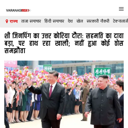
Tog
navi
ताजा समाचार
हिंदी समाचार
देश
खेल
सरकारी नौकरी
टेक्नॉलॉज
राज्य
शी जिनपिंग का उत्तर कोरिया दौरा: सहमति का दावा
देश
बड़ा, पर हाथ रहा खाली; नहीं हुआ कोई ठोस
दुनिया
समझौता
मनोरंजन
शिक्षा
कारोबार
खेल
क्रिकेट
टेक्नॉलॉजी