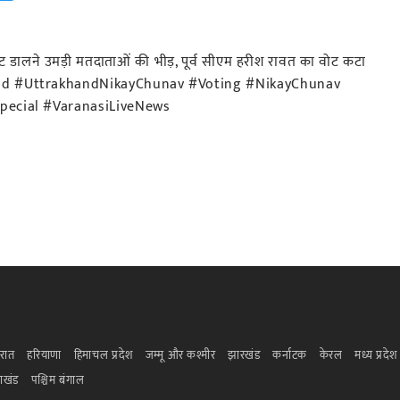
ालने उमड़ी मतदाताओं की भीड़, पूर्व सीएम हरीश रावत का वोट कटा
and #UttrakhandNikayChunav #Voting #NikayChunav
pecial #VaranasiLiveNews
रात
हरियाणा
हिमाचल प्रदेश
जम्मू और कश्मीर
झारखंड
कर्नाटक
केरल
मध्य प्रदेश
राखंड
पश्चिम बंगाल