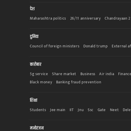
देश
Maharashtra politics
26/11 anniversary
Chandrayaan 2
दुनिया
Council of foreign ministers
Donald trump
External af
कारोबार
5g service
Share market
Business
Air india
Finance
Black money
Banking fraud prevention
शिक्षा
Students
Jee main
IIT
Jnu
Ssc
Gate
Neet
Dele
मनोरंजन