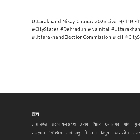
Uttarakhand Nikay Chunav 2025 Live: बूथों पर वोट ड
#CityStates #Dehradun #Nainital #Uttarakh
#UttarakhandElectionCommission #Ici1 #CityS
राज्य
आंध्र प्रदेश
अरुणाचल प्रदेश
असम
बिहार
छत्तीसगढ़
गोवा
गुज
राजस्थान
सिक्किम
तमिलनाडु
तेलंगाना
त्रिपुरा
उत्तर प्रदेश
उत्त