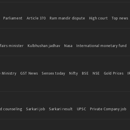
Parliament
Article 370
Ram mandir dispute
High court
Top news
fairs minister
Kulbhushan jadhav
Nasa
International monetary fund
 Ministry
GST News
Sensex today
Nifty
BSE
NSE
Gold Prices
I
d counseling
Sarkari job
Sarkari result
UPSC
Private Company job