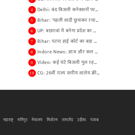
Delhi: बंद बिजली कनेक्शनों पर बांट दी 42.26 करोड़ ...
4
Bihar: 'पहली शादी छुपाकर रचाया दूसरा ब्याह', दो पत...
5
UP: बछरावां में बनेगा प्रदेश का सबसे बड़ा औद्योगिक...
6
Bihar: पटना हाई कोर्ट का बड़ा फैसला, बर्खास्त मुखि...
7
Indore News: आज और कल इंदौर में न्यायविदों का महाक...
8
Video: कई घंटे बिजली गुल रहने से भड़के लोग, सड़क ज...
9
CG: 26वीं राज्य स्तरीय शालेय क्रीड़ा प्रतियोगिता क...
10
महाराष्ट्र
मणिपुर
मेघालय
मिजोरम
नागालैंड
उड़ीसा
पंजाब