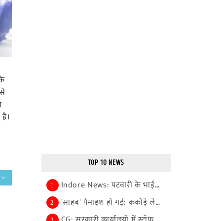
के
से
ा
 है।
TOP 10 NEWS
ं »
Indore News: पटवारी के भाईयों से बार-बार पूछताछ से...
1
'साहब' पैमाइश हो गई: ककोड़े लेकर डीएम का आभार जतान...
2
CG: सरकारी कार्यालयों में स्टॉफ की कमी होगी दूर, प...
3