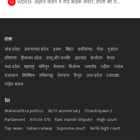
VIDEO: अज्ञात वाहन ने राैंदे बाइक सवार, दंपती की म...
10
राज्य
आंध्र प्रदेश
अरुणाचल प्रदेश
असम
बिहार
छत्तीसगढ़
गोवा
गुजरात
हरियाणा
हिमाचल प्रदेश
जम्मू और कश्मीर
झारखंड
कर्नाटक
केरल
मध्य प्रदेश
महाराष्ट्र
मणिपुर
मेघालय
मिजोरम
नागालैंड
उड़ीसा
पंजाब
राजस्थान
सिक्किम
तमिलनाडु
तेलंगाना
त्रिपुरा
उत्तर प्रदेश
उत्तराखंड
पश्चिम बंगाल
देश
Maharashtra politics
26/11 anniversary
Chandrayaan 2
Parliament
Article 370
Ram mandir dispute
High court
Top news
Indian railway
Supreme court
Delhi high court