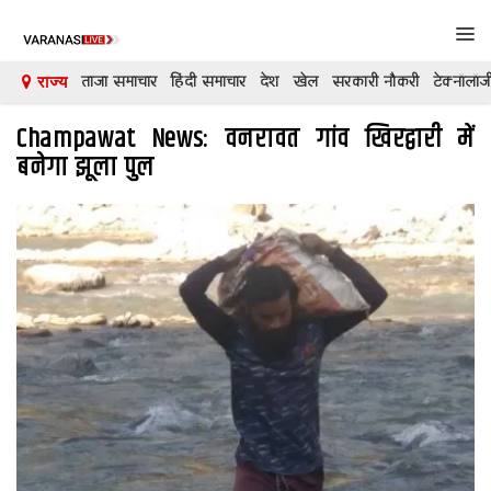
Tog
navi
ताजा समाचार
हिंदी समाचार
देश
खेल
सरकारी नौकरी
टेक्नॉलॉज
राज्य
Champawat News: वनरावत गांव खिरद्वारी में
देश
बनेगा झूला पुल
दुनिया
मनोरंजन
शिक्षा
कारोबार
खेल
क्रिकेट
टेक्नॉलॉजी