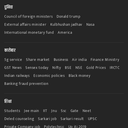
दुनिया
Council of foreign ministers
Donald trump
External affairs minister
Kulbhushan jadhav
Nasa
International monetary fund
America
कारोबार
5g service
Share market
Business
Air india
Finance Ministry
GST News
Sensex today
Nifty
BSE
NSE
Gold Prices
IRCTC
Indian railways
Economic policies
Black money
Banking fraud prevention
शिक्षा
Students
Jee main
IIT
Jnu
Ssc
Gate
Neet
Deled counseling
Sarkari job
Sarkari result
UPSC
Private Company job
Polytechnic
Up iti 2019