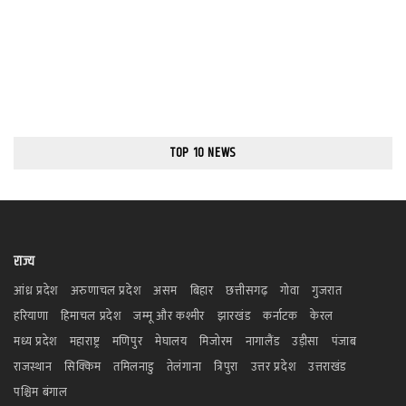
TOP 10 NEWS
राज्य
आंध्र प्रदेश
अरुणाचल प्रदेश
असम
बिहार
छत्तीसगढ़
गोवा
गुजरात
हरियाणा
हिमाचल प्रदेश
जम्मू और कश्मीर
झारखंड
कर्नाटक
केरल
मध्य प्रदेश
महाराष्ट्र
मणिपुर
मेघालय
मिजोरम
नागालैंड
उड़ीसा
पंजाब
राजस्थान
सिक्किम
तमिलनाडु
तेलंगाना
त्रिपुरा
उत्तर प्रदेश
उत्तराखंड
पश्चिम बंगाल