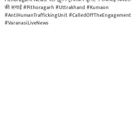
की सगाई #Pithoragarh #Uttrakhand #Kumaon
#AntiHumanTraffickingUnit #CalledOffTheEngagement
#VaranasiLiveNews