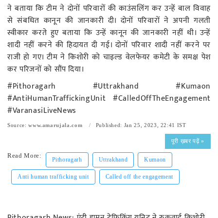
ने बताया कि टीम ने दोनों परिवारों की काउंसलिंग कर उन्हें बाल विवाह
से संबधित कानून की जानकारी दी। दोनों परिवारों ने अपनी गलती
स्वीकार करते हुए बताया कि उन्हें कानून की जानकारी नहीं थी। उन्हें
शादी नहीं करने की हिदायत दी गई। दोनों परिवार शादी नहीं करने पर
राजी हो गए। टीम ने किशोरी को चाइल्ड वेलफेयर कमेटी के समक्ष पेश
कर परिजनों को सौंप दिया।
#Pithoragarh #Uttrakhand #Kumaon
#AntiHumanTraffickingUnit #CalledOffTheEngagement
#VaranasiLiveNews
Source:
www.amarujala.com
Published: Jan 25, 2023, 22:41 IST
पूरी ख़बर पढ़ें »
Read More:
Pithoragarh
Uttrakhand
Kumaon
Anti human trafficking unit
Called off the engagement
Pithoragarh News: एंटी ह्यूमन ट्रेफिकिंग यूनिट ने रुकवाई किशोरी