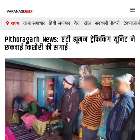
Tog
navi
ताजा समाचार
हिंदी समाचार
देश
खेल
सरकारी नौकरी
टेक्नॉलॉज
राज्य
Pithoragarh News: एंटी ह्यूमन ट्रेफिकिंग यूनिट ने
देश
रुकवाई किशोरी की सगाई
दुनिया
मनोरंजन
शिक्षा
कारोबार
खेल
क्रिकेट
टेक्नॉलॉजी