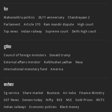
देश
Maharashtra politics
26/11 anniversary
Chandrayaan 2
Parliament
Article 370
Ram mandir dispute
High court
Top news
Indian railway
Supreme court
Delhi high court
दुनिया
Council of foreign ministers
Donald trump
External affairs minister
Kulbhushan jadhav
Nasa
International monetary fund
America
कारोबार
5g service
Share market
Business
Air india
Finance Ministry
GST News
Sensex today
Nifty
BSE
NSE
Gold Prices
IRCTC
Indian railways
Economic policies
Black money