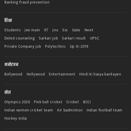
Banking fraud prevention
शिक्षा
Students
Jee main
IIT
Jnu
Ssc
Gate
Neet
Deled counseling
Sarkari job
Sarkari result
UPSC
Private Company job
Polytechnic
Up iti 2019
मनोरंजन
Bollywood
Hollywood
Entertainment
Hindi ki hasya kavitayen
खेल
Olympics 2020
Pink ball cricket
Cricket
BCCI
Indian women cricket team
Air badminton
Indian football team
Hockey india