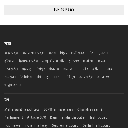
TOP 10 NEWS
राज्य
आंध्र प्रदेश
अरुणाचल प्रदेश
असम
बिहार
छत्तीसगढ़
गोवा
गुजरात
हरियाणा
हिमाचल प्रदेश
जम्मू और कश्मीर
झारखंड
कर्नाटक
केरल
मध्य प्रदेश
महाराष्ट्र
मणिपुर
मेघालय
मिजोरम
नागालैंड
उड़ीसा
पंजाब
राजस्थान
सिक्किम
तमिलनाडु
तेलंगाना
त्रिपुरा
उत्तर प्रदेश
उत्तराखंड
पश्चिम बंगाल
देश
Maharashtra politics
26/11 anniversary
Chandrayaan 2
Parliament
Article 370
Ram mandir dispute
High court
Top news
Indian railway
Supreme court
Delhi high court