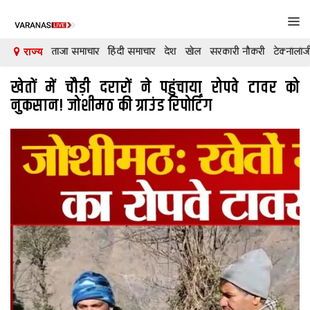
Tog
navi
ताजा समाचार
हिंदी समाचार
देश
खेल
सरकारी नौकरी
टेक्नॉलॉज
राज्य
खेतों में चौड़ी दरारों ने पहुंचाया रोपवे टावर को
देश
नुकसान! जोशीमठ की ग्राउंड रिपोर्टिंग
दुनिया
मनोरंजन
शिक्षा
कारोबार
खेल
क्रिकेट
टेक्नॉलॉजी