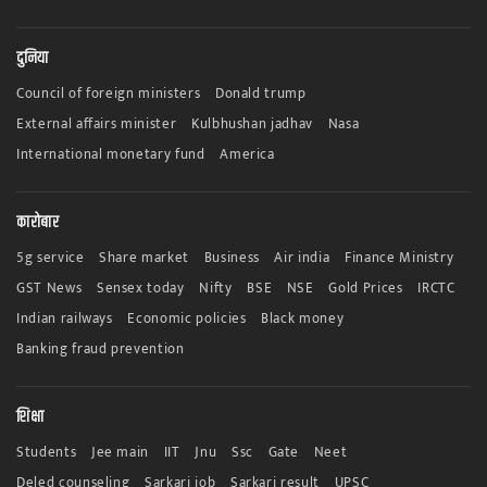
दुनिया
Council of foreign ministers
Donald trump
External affairs minister
Kulbhushan jadhav
Nasa
International monetary fund
America
कारोबार
5g service
Share market
Business
Air india
Finance Ministry
GST News
Sensex today
Nifty
BSE
NSE
Gold Prices
IRCTC
Indian railways
Economic policies
Black money
Banking fraud prevention
शिक्षा
Students
Jee main
IIT
Jnu
Ssc
Gate
Neet
Deled counseling
Sarkari job
Sarkari result
UPSC