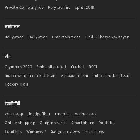
Private Company job
Polytechnic
Up iti 2019
मनोरंजन
Bollywood
Hollywood
Entertainment
Hindi ki hasya kavitayen
खेल
Olympics 2020
Pink ball cricket
Cricket
BCCI
Indian women cricket team
Air badminton
Indian football team
Hockey india
टेक्नॉलॉजी
Whatsapp
Jio gigafiber
Oneplus
Aadhar card
Online shopping
Google search
Smartphone
Youtube
Jio offers
Windows 7
Gadget reviews
Tech news