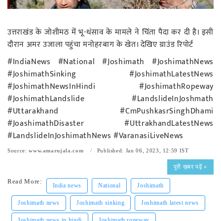
रोजगार
स्वास्थ्य
उत्तराखंड के जोशीमठ में भू-धंसाव के मामले ने चिंता पैदा कर दी है। इसी
दौरान अमर उजाला पहुंचा मनोहरबाग के खेत। देखिए ग्राउंड रिपोर्ट
#IndiaNews #National #Joshimath #JoshimathNews
#JoshimathSinking #JoshimathLatestNews
#JoshimathNewsInHindi #JoshimathRopeway
#JoshimathLandslide #LandslideInJoshmath
#Uttarakhand #CmPushkasrSinghDhami
#JoashimathDisaster #UttrakhandLatestNews
#LandslideInJoshimathNews #VaranasiLiveNews
Source:
www.amarujala.com
Published: Jan 06, 2023, 12:59 IST
पूरी ख़बर पढ़ें »
Read More:
India news
National
Joshimath
Joshimath news
Joshimath sinking
Joshimath latest news
Joshimath news in hindi
Joshimath ropeway