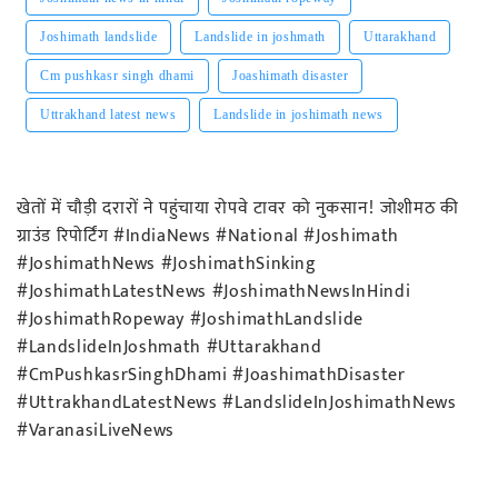
Joshimath landslide
Landslide in joshmath
Uttarakhand
Cm pushkasr singh dhami
Joashimath disaster
Uttrakhand latest news
Landslide in joshimath news
खेतों में चौड़ी दरारों ने पहुंचाया रोपवे टावर को नुकसान! जोशीमठ की
ग्राउंड रिपोर्टिंग #IndiaNews #National #Joshimath
#JoshimathNews #JoshimathSinking
#JoshimathLatestNews #JoshimathNewsInHindi
#JoshimathRopeway #JoshimathLandslide
#LandslideInJoshmath #Uttarakhand
#CmPushkasrSinghDhami #JoashimathDisaster
#UttrakhandLatestNews #LandslideInJoshimathNews
#VaranasiLiveNews