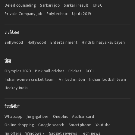
Deled counseling
Sarkari job
Sarkari result
UPSC
Private Company job
Polytechnic
Up iti 2019
मनोरंजन
Bollywood
Hollywood
Entertainment
Hindi ki hasya kavitayen
खेल
Olympics 2020
Pink ball cricket
Cricket
BCCI
Indian women cricket team
Air badminton
Indian football team
Hockey india
टेक्नॉलॉजी
Whatsapp
Jio gigafiber
Oneplus
Aadhar card
Online shopping
Google search
Smartphone
Youtube
Jio offers
Windows 7
Gadget reviews
Tech news