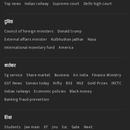
Top news
Indian railway
Supreme court
Delhi high court
दुनिया
Council of foreign ministers
Donald trump
External affairs minister
Kulbhushan jadhav
Nasa
International monetary fund
America
कारोबार
5g service
Share market
Business
Air india
Finance Ministry
GST News
Sensex today
Nifty
BSE
NSE
Gold Prices
IRCTC
Indian railways
Economic policies
Black money
Banking fraud prevention
शिक्षा
Students
Jee main
IIT
Jnu
Ssc
Gate
Neet