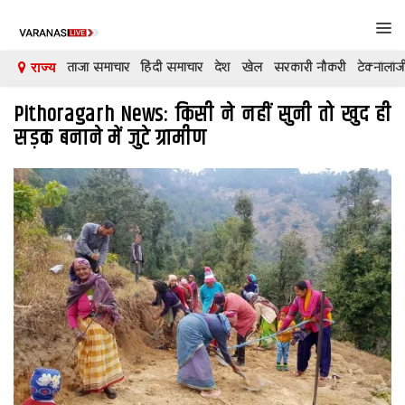
Tog
navi
ताजा समाचार
हिंदी समाचार
देश
खेल
सरकारी नौकरी
टेक्नॉलॉज
राज्य
Pithoragarh News: किसी ने नहीं सुनी तो खुद ही
देश
सड़क बनाने में जुटे ग्रामीण
दुनिया
मनोरंजन
शिक्षा
कारोबार
खेल
क्रिकेट
टेक्नॉलॉजी