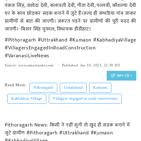
पंकज सिंह, जशोदा देवी, कलावती देवी, गीता देवी, पल्लवी, कौशल्या देवी
घर के काम छोड़कर सड़क बनाने में जुटे हैं।जल्द ही कभड़िया गांव जाकर
ग्रामीणों से बात की जाएगी। जरूरत पड़ने पर ग्रामीणों की पूरी मदद की
जाएगी। -बिशन सिंह चुफाल, विधायक डीडीहाट।
#Pithoragarh #Uttrakhand #Kumaon #KabhadiyaVillage
#VillagersEngagedInRoadConstruction
#VaranasiLiveNews
Source:
www.amarujala.com
Published: Jan 10, 2023, 22:39 IST
पूरी ख़बर पढ़ें »
Read More:
Pithoragarh
Uttrakhand
Kumaon
Kabhadiya Village
Villagers engaged in road construction
Pithoragarh News: किसी ने नहीं सुनी तो खुद ही सड़क बनाने में
जुटे ग्रामीण #Pithoragarh #Uttrakhand #Kumaon
#KabhadiyaVillage