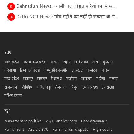
Dehradun News: व्यासी जल विद्युत परियोजना में श्रम...
9
Delhi NCR News: पांच महीने का नहीं हो सकता था गर्भ...
10
राज्य
आंध्र प्रदेश
अरुणाचल प्रदेश
असम
बिहार
छत्तीसगढ़
गोवा
गुजरात
हरियाणा
हिमाचल प्रदेश
जम्मू और कश्मीर
झारखंड
कर्नाटक
केरल
मध्य प्रदेश
महाराष्ट्र
मणिपुर
मेघालय
मिजोरम
नागालैंड
उड़ीसा
पंजाब
राजस्थान
सिक्किम
तमिलनाडु
तेलंगाना
त्रिपुरा
उत्तर प्रदेश
उत्तराखंड
पश्चिम बंगाल
देश
Maharashtra politics
26/11 anniversary
Chandrayaan 2
Parliament
Article 370
Ram mandir dispute
High court