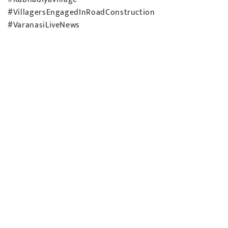
#VillagersEngagedInRoadConstruction
#VaranasiLiveNews